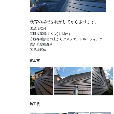
既存の屋根を剥がしてから張ります。
①足場取付
②既存屋根(トタン)を剥がす
③既存断熱材の上からアスファルトルーフィング
④新規屋根葺き

⑤足場解体

施工前
施工後