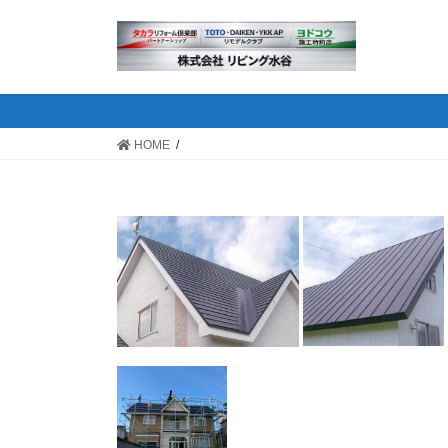
コ
ナ
ン
ビ
テ
ゲ
ン
ー
ツ
シ
へ
ョ
HOME
ス
ン
キ
に
ッ
移
プ
動