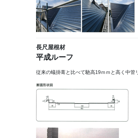
長尺屋根材
平成ルーフ
従来の蟻掛葺と比べて馳高19ｍｍと高く中管