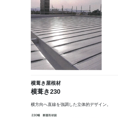
横葺き屋根材
横葺き230
横方向へ直線を強調した立体的デザイン。