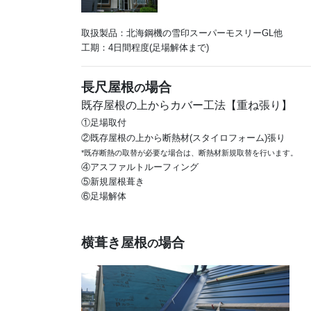
取扱製品：北海鋼機の雪印スーパーモスリーGL他

長尺屋根
場合
の
*既存断熱の取替が必要な場合は、断熱材新規取替を行います。
④アスファルトルーフィング
⑤新規屋根葺き

⑥足場解体

横葺き屋根
場合
の