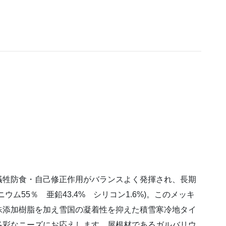
犠牲防食・自己修正作用がバランスよく発揮され、長期
ム55％ 亜鉛43.4% シリコン1.6%)。このメッキ
殊添加樹脂を加え雪国の凝着性を抑えた積雪寒冷地タイ
多彩なニーズにお応えします。屋根材であるガルバリウ